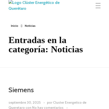
Clúster Energético de Querétaro
Experiencia y voluntad para contribuir al desarrollo de la región
Inicio
Noticias
Entradas en la
categoría: Noticias
Siemens
septiembre 30, 2025
por
Cluster Energetico de
Queretaro
con
No hay comentarios