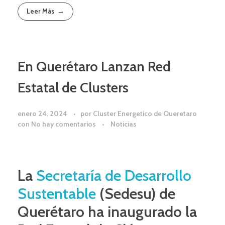
Leer Más
En Querétaro Lanzan Red
Estatal de Clusters
enero 24, 2024
por
Cluster Energetico de Queretaro
con
No hay comentarios
Noticias
La
Secretaría de Desarrollo
Sustentable
(Sedesu) de
Querétaro ha inaugurado la