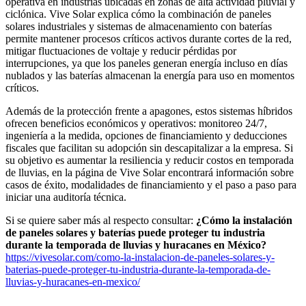
operativa en industrias ubicadas en zonas de alta actividad pluvial y
ciclónica. Vive Solar explica cómo la combinación de paneles
solares industriales y sistemas de almacenamiento con baterías
permite mantener procesos críticos activos durante cortes de la red,
mitigar fluctuaciones de voltaje y reducir pérdidas por
interrupciones, ya que los paneles generan energía incluso en días
nublados y las baterías almacenan la energía para uso en momentos
críticos.
Además de la protección frente a apagones, estos sistemas híbridos
ofrecen beneficios económicos y operativos: monitoreo 24/7,
ingeniería a la medida, opciones de financiamiento y deducciones
fiscales que facilitan su adopción sin descapitalizar a la empresa. Si
su objetivo es aumentar la resiliencia y reducir costos en temporada
de lluvias, en la página de Vive Solar encontrará información sobre
casos de éxito, modalidades de financiamiento y el paso a paso para
iniciar una auditoría técnica.
Si se quiere saber más al respecto consultar:
¿Cómo la instalación
de paneles solares y baterías puede proteger tu industria
durante la temporada de lluvias y huracanes en México?
https://vivesolar.com/como-la-instalacion-de-paneles-solares-y-
baterias-puede-proteger-tu-industria-durante-la-temporada-de-
lluvias-y-huracanes-en-mexico/