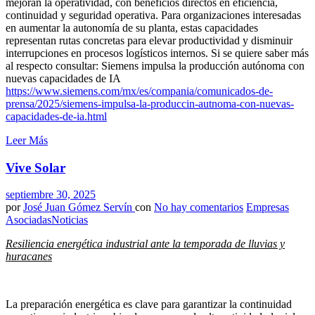
mejoran la operatividad, con beneficios directos en eficiencia,
continuidad y seguridad operativa. Para organizaciones interesadas
en aumentar la autonomía de su planta, estas capacidades
representan rutas concretas para elevar productividad y disminuir
interrupciones en procesos logísticos internos. Si se quiere saber más
al respecto consultar: Siemens impulsa la producción autónoma con
nuevas capacidades de IA
https://www.siemens.com/mx/es/compania/comunicados-de-
prensa/2025/siemens-impulsa-la-produccin-autnoma-con-nuevas-
capacidades-de-ia.html
Leer Más
Vive Solar
septiembre 30, 2025
por
José Juan Gómez Servín
con
No hay comentarios
Empresas
Asociadas
Noticias
Resiliencia energética industrial ante la temporada de lluvias y
huracanes
La preparación energética es clave para garantizar la continuidad